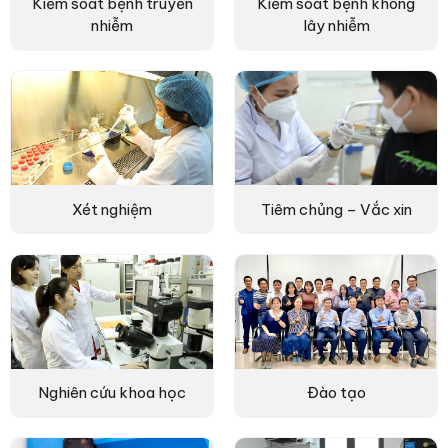
Kiểm soát bệnh truyền
Kiểm soát bệnh không
nhiễm
lây nhiễm
Xét nghiệm
Tiêm chủng – Vắc xin
Nghiên cứu khoa học
Đào tạo