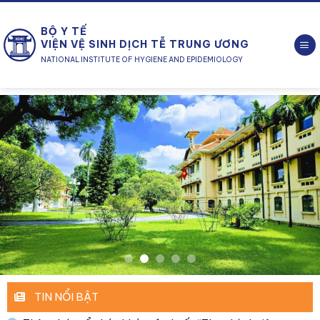
Chuyển
đến
BỘ Y TẾ
nội
VIỆN VỆ SINH DỊCH TỄ TRUNG ƯƠNG
dung
NATIONAL INSTITUTE OF HYGIENE AND EPIDEMIOLOGY
TIN NỔI BẬT