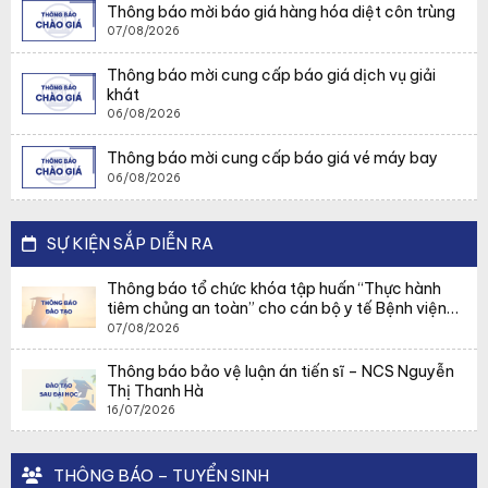
Thông báo mời báo giá hàng hóa diệt côn trùng
07/08/2026
Thông báo mời cung cấp báo giá dịch vụ giải
khát
06/08/2026
Thông báo mời cung cấp báo giá vé máy bay
06/08/2026
SỰ KIỆN SẮP DIỄN RA
Thông báo tổ chức khóa tập huấn “Thực hành
tiêm chủng an toàn” cho cán bộ y tế Bệnh viện
19-8
07/08/2026
Thông báo bảo vệ luận án tiến sĩ – NCS Nguyễn
Thị Thanh Hà
16/07/2026
THÔNG BÁO – TUYỂN SINH