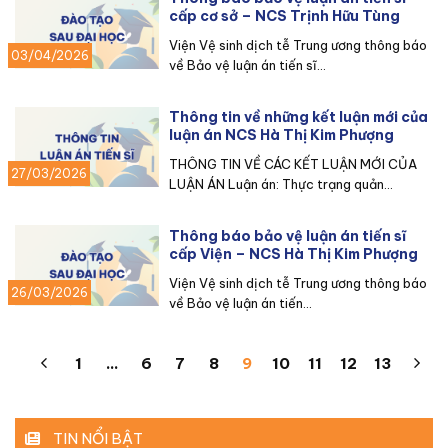
cấp cơ sở – NCS Trịnh Hữu Tùng
Viện Vệ sinh dịch tễ Trung ương thông báo
03/04/2026
về Bảo vệ luận án tiến sĩ...
Thông tin về những kết luận mới của
luận án NCS Hà Thị Kim Phượng
THÔNG TIN VỀ CÁC KẾT LUẬN MỚI CỦA
27/03/2026
LUẬN ÁN Luận án: Thực trạng quản...
Thông báo bảo vệ luận án tiến sĩ
cấp Viện – NCS Hà Thị Kim Phượng
Viện Vệ sinh dịch tễ Trung ương thông báo
26/03/2026
về Bảo vệ luận án tiến...
1
…
6
7
8
9
10
11
12
13
TIN NỔI BẬT