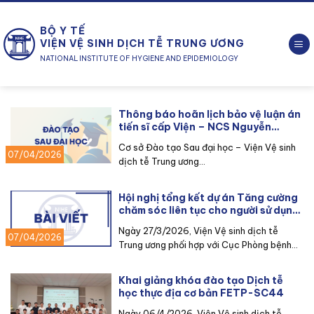
Chuyển
đến
BỘ Y TẾ
nội
VIỆN VỆ SINH DỊCH TỄ TRUNG ƯƠNG
dung
NATIONAL INSTITUTE OF HYGIENE AND EPIDEMIOLOGY
Thông báo hoãn lịch bảo vệ luận án
tiến sĩ cấp Viện – NCS Nguyễn
Quỳnh Trúc
Cơ sở Đào tạo Sau đại học – Viện Vệ sinh
07/04/2026
dịch tễ Trung ương...
Hội nghị tổng kết dự án Tăng cường
chăm sóc liên tục cho người sử dụng
ma túy dựa vào cộng đồng (UCLA6)
Ngày 27/3/2026, Viện Vệ sinh dịch tễ
07/04/2026
Trung ương phối hợp với Cục Phòng bệnh...
Khai giảng khóa đào tạo Dịch tễ
học thực địa cơ bản FETP-SC44
Ngày 06/4/2026, Viện Vệ sinh dịch tễ