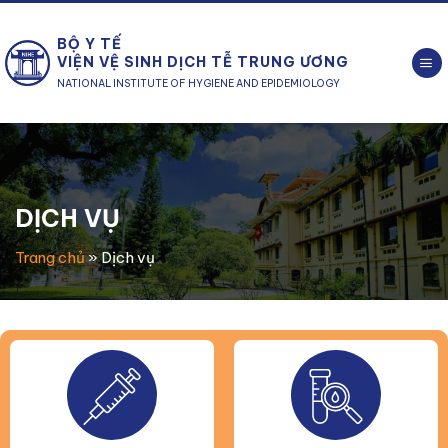
Chuyển
đến
BỘ Y TẾ
nội
VIỆN VỆ SINH DỊCH TỄ TRUNG ƯƠNG
dung
NATIONAL INSTITUTE OF HYGIENE AND EPIDEMIOLOGY
DỊCH VỤ
Trang chủ
»
Dịch vụ