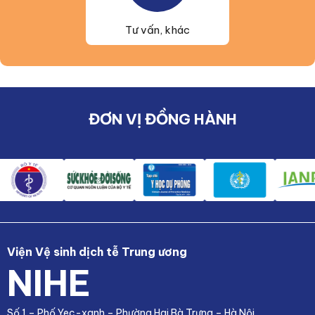
Tư vấn, khác
ĐƠN VỊ ĐỒNG HÀNH
Viện Vệ sinh dịch tễ Trung ương
NIHE
Số 1 – Phố Yec-xanh – Phường Hai Bà Trưng – Hà Nội