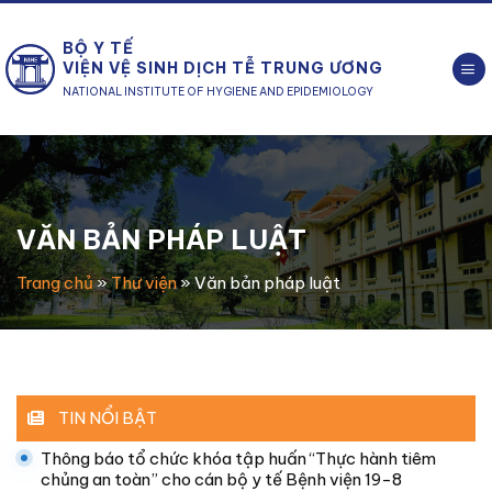
Chuyển
đến
BỘ Y TẾ
nội
VIỆN VỆ SINH DỊCH TỄ TRUNG ƯƠNG
dung
NATIONAL INSTITUTE OF HYGIENE AND EPIDEMIOLOGY
VĂN BẢN PHÁP LUẬT
Trang chủ
»
Thư viện
»
Văn bản pháp luật
TIN NỔI BẬT
Thông báo tổ chức khóa tập huấn “Thực hành tiêm
chủng an toàn” cho cán bộ y tế Bệnh viện 19-8