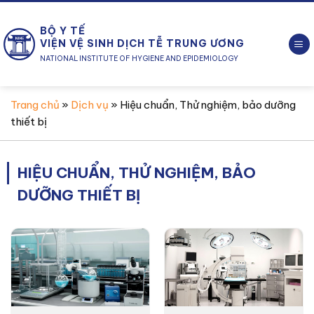
Chuyển
đến
BỘ Y TẾ
nội
VIỆN VỆ SINH DỊCH TỄ TRUNG ƯƠNG
dung
NATIONAL INSTITUTE OF HYGIENE AND EPIDEMIOLOGY
Trang chủ
»
Dịch vụ
»
Hiệu chuẩn, Thử nghiệm, bảo dưỡng
thiết bị
HIỆU CHUẨN, THỬ NGHIỆM, BẢO
DƯỠNG THIẾT BỊ