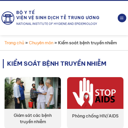
Chuyển
đến
BỘ Y TẾ
nội
VIỆN VỆ SINH DỊCH TỄ TRUNG ƯƠNG
dung
NATIONAL INSTITUTE OF HYGIENE AND EPIDEMIOLOGY
Trang chủ
»
Chuyên môn
»
Kiểm soát bệnh truyền nhiễm
KIỂM SOÁT BỆNH TRUYỀN NHIỄM
Giám sát các bệnh
Phòng chống HIV/AIDS
truyền nhiễm