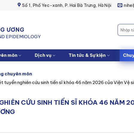
Số 1, Phố Yec-xanh, P. Hai Bà Trưng, Hà Nội
nihe
UNG ƯƠNG
AND EPIDEMIOLOGY
yên môn
Dịch vụ
Tin tức & Sự kiện
Chuy
ng chuyên môn
t tuyển nghiên cứu sinh tiến sĩ khóa 46 năm 2026 của Viện Vệ si
HIÊN CỨU SINH TIẾN SĨ KHÓA 46 NĂM 2
ƯƠNG