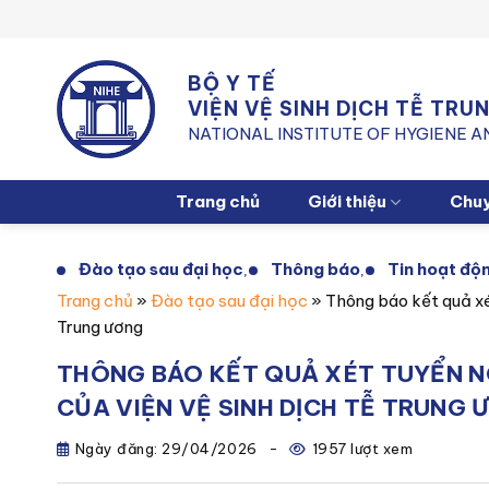
Chuyển
đến
nội
BỘ Y TẾ
dung
VIỆN VỆ SINH DỊCH TỄ TR
NATIONAL INSTITUTE OF HYGIENE 
Trang chủ
Giới thiệu
Chu
Đào tạo sau đại học
Thông báo
Tin hoạt độ
,
,
Trang chủ
»
Đào tạo sau đại học
»
Thông báo kết quả xé
Trung ương
THÔNG BÁO KẾT QUẢ XÉT TUYỂN NG
CỦA VIỆN VỆ SINH DỊCH TỄ TRUNG 
Ngày đăng:
29/04/2026
-
1957 lượt xem