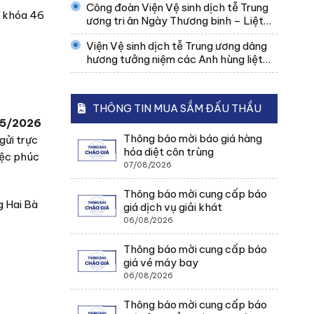
Công đoàn Viện Vệ sinh dịch tễ Trung
đoàn Việt Nam
sĩ khóa 46
ương tri ân Ngày Thương binh – Liệt
sĩ
Viện Vệ sinh dịch tễ Trung ương dâng
hương tưởng niệm các Anh hùng liệt
sĩ nhân Ngày Thương binh – Liệt sĩ
27/7
THÔNG TIN MUA SẮM ĐẤU THẦU
/05/2026
Thông báo mời báo giá hàng
gửi trực
hóa diệt côn trùng
iệc phúc
07/08/2026
Thông báo mời cung cấp báo
g Hai Bà
giá dịch vụ giải khát
06/08/2026
Thông báo mời cung cấp báo
giá vé máy bay
06/08/2026
Thông báo mời cung cấp báo