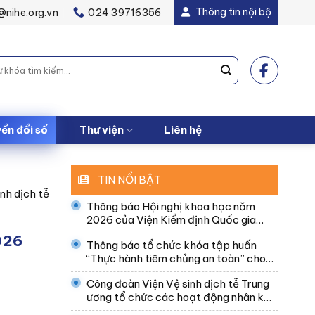
Thông tin nội bộ
@nihe.org.vn
024 39716356
ển đổi số
Thư viện
Liên hệ
TIN NỔI BẬT
nh dịch tễ
Thông báo Hội nghị khoa học năm
2026 của Viện Kiểm định Quốc gia
Vắc xin và Sinh phẩm y tế
026
Thông báo tổ chức khóa tập huấn
“Thực hành tiêm chủng an toàn” cho
cán bộ y tế Bệnh viện Da liễu Trung
Công đoàn Viện Vệ sinh dịch tễ Trung
ương
ương tổ chức các hoạt động nhân kỷ
niệm 97 năm Ngày thành lập Công