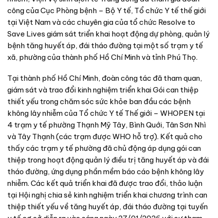
công của Cục Phòng bệnh – Bộ Y tế, Tổ chức Y tế thế giới
tại Việt Nam và các chuyên gia của tổ chức Resolve to
Save Lives giám sát triển khai hoạt động dự phòng, quản lý
bệnh tăng huyết áp, đái tháo đường tại một số trạm y tế
xã, phường của thành phố Hồ Chí Minh và tỉnh Phú Thọ.
Tại thành phố Hồ Chí Minh, đoàn công tác đã tham quan,
giám sát và trao đổi kinh nghiệm triển khai Gói can thiệp
thiết yếu trong chăm sóc sức khỏe ban đầu các bệnh
không lây nhiễm của Tổ chức Y tế Thế giới – WHOPEN tại
4 trạm y tế phường Thạnh Mỹ Tây, Bình Quới, Tân Sơn Nhì
và Tây Thạnh (các trạm được WHO hỗ trợ). Kết quả cho
thấy các trạm y tế phường đã chủ động áp dụng gói can
thiệp trong hoạt động quản lý điều trị tăng huyết áp và đái
tháo đường, ứng dụng phần mềm báo cáo bệnh không lây
nhiễm. Các kết quả triển khai đã được trao đổi, thảo luận
tại Hội nghị chia sẻ kinh nghiệm triển khai chương trình can
thiệp thiết yếu về tăng huyết áp, đái tháo đường tại tuyến