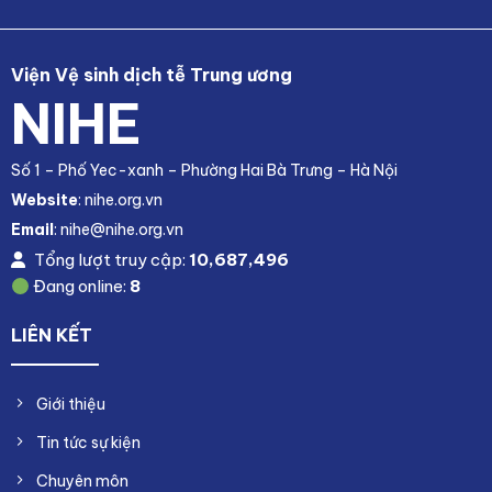
Viện Vệ sinh dịch tễ Trung ương
NIHE
Số 1 – Phố Yec-xanh – Phường Hai Bà Trưng – Hà Nội
Website
: nihe.org.vn
Email
: nihe@nihe.org.vn
Tổng lượt truy cập:
10,687,496
Đang online:
8
LIÊN KẾT
Giới thiệu
Tin tức sự kiện
Chuyên môn