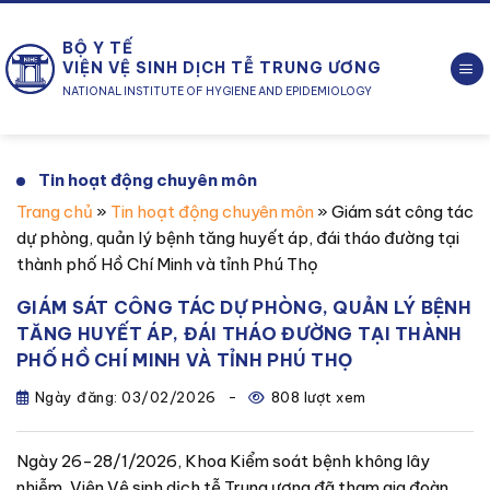
Chuyển
đến
BỘ Y TẾ
nội
VIỆN VỆ SINH DỊCH TỄ TRUNG ƯƠNG
dung
NATIONAL INSTITUTE OF HYGIENE AND EPIDEMIOLOGY
Tin hoạt động chuyên môn
Trang chủ
»
Tin hoạt động chuyên môn
»
Giám sát công tác
dự phòng, quản lý bệnh tăng huyết áp, đái tháo đường tại
thành phố Hồ Chí Minh và tỉnh Phú Thọ
GIÁM SÁT CÔNG TÁC DỰ PHÒNG, QUẢN LÝ BỆNH
TĂNG HUYẾT ÁP, ĐÁI THÁO ĐƯỜNG TẠI THÀNH
PHỐ HỒ CHÍ MINH VÀ TỈNH PHÚ THỌ
Ngày đăng:
03/02/2026
-
808 lượt xem
Ngày 26-28/1/2026, Khoa Kiểm soát bệnh không lây
nhiễm, Viện Vệ sinh dịch tễ Trung ương đã tham gia đoàn