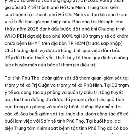
y tế cơ sở diễn ra vào sáng ngày 27/01/2026 với sự tham
gia của Sở Y tế thành phố Hồ Chí Minh, Trung tâm kiểm
soát bệnh tật thành phố Hồ Chí Minh và đại diện các trạm
y tế triển khai gói can thiệp này. Báo cáo tại Hội nghị cho
thấy, năm 2025 đánh dấu bước đột phá khi Chương trình
WHO PEN đạt độ bao phủ 100% tại 193 trạm y tế có khám
chữa bệnh BHYT trên địa bàn TP.HCM (trước sáp nhập).
Chất lượng dịch vụ được khẳng định qua việc đảm bảo
đầy đủ thuốc thiết yếu, thiết bị y tế theo quy định và năng
lực chuyên môn của bác sĩ tham gia điều trị.
Tại tỉnh Phú Thọ, đoàn giám sát đã tham quan, giám sát tại
trạm y tế xã Trị Quận và trạm y tế xã Phù Ninh. Tại 02 trạm
y tế xã, công tác dự phòng và quản lý điều trị tăng huyết
áp, đái tháo đường đã được đẩy mạnh, đạt hiệu quả tích
cực trong dự phòng và quản lý bệnh không lây nhiễm tại
các xã. Sau buổi giám sát tại thực địa, đoàn công tác đã có
buổi làm việc với Sở Y tế tỉnh Phú Thọ. Tại buổi họp, đại
diện Trung tâm Kiểm soát bệnh tật tỉnh Phú Thọ đã có báo