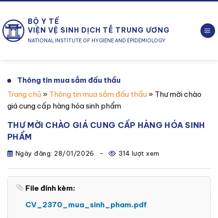
Chuyển
đến
BỘ Y TẾ
nội
VIỆN VỆ SINH DỊCH TỄ TRUNG ƯƠNG
dung
NATIONAL INSTITUTE OF HYGIENE AND EPIDEMIOLOGY
Thông tin mua sắm đấu thầu
Trang chủ
»
Thông tin mua sắm đấu thầu
»
Thư mời chào
giá cung cấp hàng hóa sinh phẩm
THƯ MỜI CHÀO GIÁ CUNG CẤP HÀNG HÓA SINH
PHẨM
Ngày đăng:
28/01/2026
-
314 lượt xem
File đính kèm:
CV_2370_mua_sinh_pham.pdf