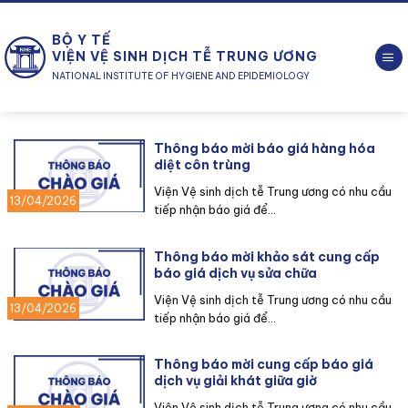
Chuyển
đến
BỘ Y TẾ
nội
VIỆN VỆ SINH DỊCH TỄ TRUNG ƯƠNG
dung
NATIONAL INSTITUTE OF HYGIENE AND EPIDEMIOLOGY
Thông báo mời báo giá hàng hóa
diệt côn trùng
Viện Vệ sinh dịch tễ Trung ương có nhu cầu
13/04/2026
tiếp nhận báo giá để...
Thông báo mời khảo sát cung cấp
báo giá dịch vụ sửa chữa
Viện Vệ sinh dịch tễ Trung ương có nhu cầu
13/04/2026
tiếp nhận báo giá để...
Thông báo mời cung cấp báo giá
dịch vụ giải khát giữa giờ
Viện Vệ sinh dịch tễ Trung ương có nhu cầu