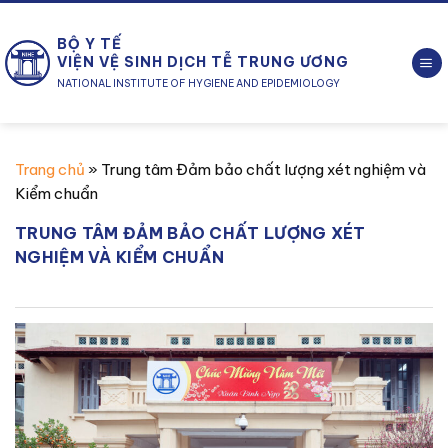
Chuyển
đến
BỘ Y TẾ
nội
VIỆN VỆ SINH DỊCH TỄ TRUNG ƯƠNG
dung
NATIONAL INSTITUTE OF HYGIENE AND EPIDEMIOLOGY
Trang chủ
»
Trung tâm Đảm bảo chất lượng xét nghiệm và
Kiểm chuẩn
TRUNG TÂM ĐẢM BẢO CHẤT LƯỢNG XÉT
NGHIỆM VÀ KIỂM CHUẨN