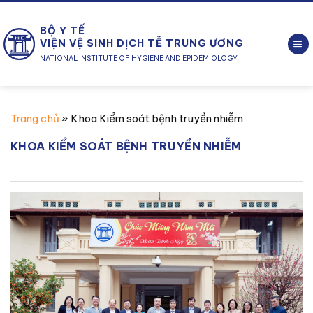
Chuyển
đến
BỘ Y TẾ
nội
VIỆN VỆ SINH DỊCH TỄ TRUNG ƯƠNG
dung
NATIONAL INSTITUTE OF HYGIENE AND EPIDEMIOLOGY
Trang chủ
»
Khoa Kiểm soát bệnh truyền nhiễm
KHOA KIỂM SOÁT BỆNH TRUYỀN NHIỄM