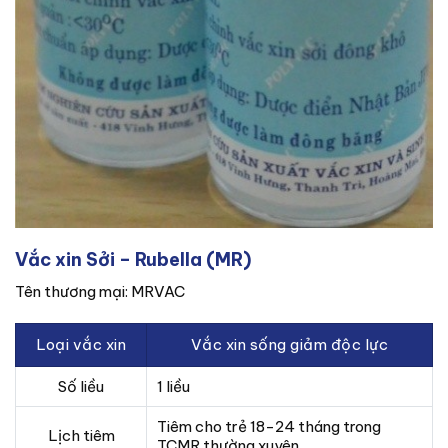
Vắc xin Sởi – Rubella (MR)
Tên thương mại: MRVAC
Loại vắc xin
Vắc xin sống giảm độc lực
Số liều
1 liều
Tiêm cho trẻ 18-24 tháng trong
Lịch tiêm
TCMR thường xuyên.