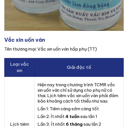
Vắc xin uốn ván
Tên thương mại: Vắc xin uốn ván hấp phụ (TT)
Loại vắc
Giải độc tố
xin
Hiện nay trong chương trình TCMR vắc
xin uốn ván chỉ sử dụng cho phụ nữ có
thai. Lịch tiêm vắc xin uốn ván phải đảm
bảo khoảng cách tối thiểu như sau:
Lần 1: Tiêm càng sớm càng tốt
Lần 2: Ít nhất
4 tuần
sau lần 1
Lịch tiêm
Lần 3: Ít nhất
6 tháng
sau lần 2