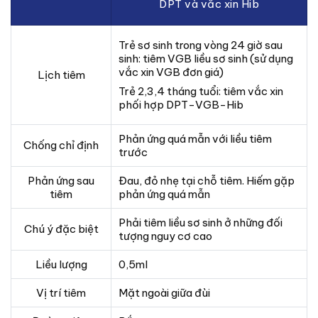
DPT và vắc xin Hib
Trẻ sơ sinh trong vòng 24 giờ sau
sinh: tiêm VGB liều sơ sinh (sử dụng
vắc xin VGB đơn giá)
Lịch tiêm
Trẻ 2,3,4 tháng tuổi: tiêm vắc xin
phối hợp DPT-VGB-Hib
Phản ứng quá mẫn với liều tiêm
Chống chỉ định
trước
Phản ứng sau
Đau, đỏ nhẹ tại chỗ tiêm. Hiếm gặp
tiêm
phản ứng quá mẫn
Phải tiêm liều sơ sinh ở những đối
Chú ý đặc biệt
tượng nguy cơ cao
Liều lượng
0,5ml
Vị trí tiêm
Mặt ngoài giữa đùi