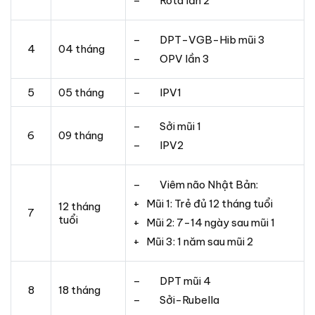
– Rota lần 2
– DPT-VGB-Hib mũi 3
4
04 tháng
– OPV lần 3
5
05 tháng
– IPV1
– Sởi mũi 1
6
09 tháng
– IPV2
– Viêm não Nhật Bản:
+ Mũi 1: Trẻ đủ 12 tháng tuổi
12 tháng
7
tuổi
+ Mũi 2: 7-14 ngày sau mũi 1
+ Mũi 3: 1 năm sau mũi 2
– DPT mũi 4
8
18 tháng
– Sởi-Rubella