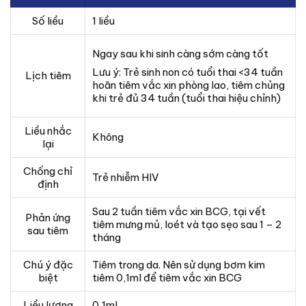
Số liều
1 liều
Ngay sau khi sinh càng sớm càng tốt
Lưu ý: Trẻ sinh non có tuổi thai <34 tuần
Lịch tiêm
hoãn tiêm vắc xin phòng lao, tiêm chủng
khi trẻ đủ 34 tuần (tuổi thai hiệu chỉnh)
Liều nhắc
Không
lại
Chống chỉ
Trẻ nhiễm HIV
định
Sau 2 tuần tiêm vắc xin BCG, tại vết
Phản ứng
tiêm mưng mủ, loét và tạo sẹo sau 1 – 2
sau tiêm
tháng
Chú ý đặc
Tiêm trong da. Nên sử dụng bơm kim
biệt
tiêm 0,1ml để tiêm vắc xin BCG
Liều lượng
0,1ml