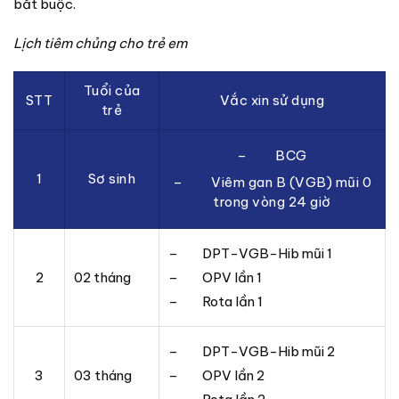
bắt buộc.
Lịch tiêm chủng cho trẻ em
Tuổi của
STT
Vắc xin sử dụng
trẻ
– BCG
1
Sơ sinh
– Viêm gan B (VGB) mũi 0
trong vòng 24 giờ
– DPT-VGB-Hib mũi 1
2
02 tháng
– OPV lần 1
– Rota lần 1
– DPT-VGB-Hib mũi 2
3
03 tháng
– OPV lần 2