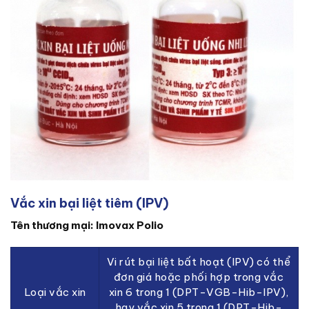
Vắc xin bại liệt tiêm (IPV)
Tên thương mại: Imovax Polio
Vi rút bại liệt bất hoạt (IPV) có thể
đơn giá hoặc phối hợp trong vắc
Loại vắc xin
xin 6 trong 1 (DPT-VGB-Hib-IPV),
hay vắc xin 5 trong 1 (DPT-Hib-