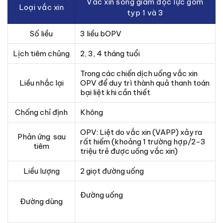
Vắc xin sống giảm độc lực gồm
Loại vắc xin
typ 1 và 3
Số liều
3 liều bOPV
Lịch tiêm chủng
2, 3, 4 tháng tuổi
Trong các chiến dịch uống vắc xin
Liều nhắc lại
OPV để duy trì thành quả thanh toán
bại liệt khi cần thiết
Chống chỉ định
Không
OPV: Liệt do vắc xin (VAPP) xảy ra
Phản ứng sau
rất hiếm (khoảng 1 trường hợp/2-3
tiêm
triệu trẻ được uống vắc xin)
Liều lượng
2 giọt đường uống
Đường uống
Đường dùng