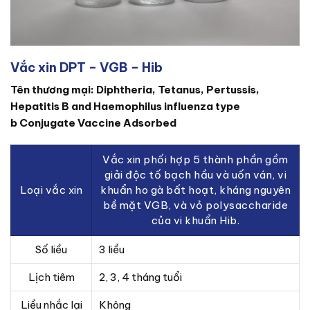
Vắc xin DPT – VGB – Hib
Tên thương mại: Diphtheria, Tetanus, Pertussis,
Hepatitis B and Haemophilus influenza type
b Conjugate Vaccine Adsorbed
Vắc xin phối hợp 5 thành phần gồm
giải độc tố bạch hầu và uốn ván, vi
Loại vắc xin
khuẩn ho gà bất hoạt, kháng nguyên
bề mặt VGB, và vỏ polysaccharide
của vi khuẩn Hib.
Số liều
3 liều
Lịch tiêm
2, 3, 4 tháng tuổi
Liều nhắc lại
Không