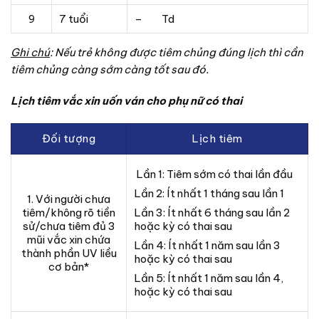
9
7 tuổi
– Td
Ghi chú
: Nếu trẻ không được tiêm chủng đúng lịch thì cần
tiêm chủng càng sớm càng tốt sau đó.
Lịch tiêm vắc xin uốn ván cho phụ nữ có thai
Đối tượng
Lịch tiêm
Lần 1: Tiêm sớm có thai lần đầu
Lần 2: Ít nhất 1 tháng sau lần 1
1. Với người chưa
tiêm/không rõ tiền
Lần 3: Ít nhất 6 tháng sau lần 2
sử/chưa tiêm đủ 3
hoặc kỳ có thai sau
mũi vắc xin chứa
Lần 4: Ít nhất 1 năm sau lần 3
thành phần UV liều
hoặc kỳ có thai sau
cơ bản*
Lần 5: Ít nhất 1 năm sau lần 4,
hoặc kỳ có thai sau