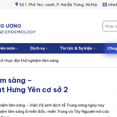
Số 1, Phố Yec-xanh, P. Hai Bà Trưng, Hà Nội
nihe
UNG ƯƠNG
AND EPIDEMIOLOGY
yên môn
Dịch vụ
Tin tức & Sự kiện
Chuy
sở thực địa thử nghiệm lâm sàng
âm sàng –
t Hưng Yên cơ sở 2
ghiệm lâm sàng – Viện Vệ sinh dịch tễ Trung ương ngày nay
hiệm lâm sàng ở miền Bắc, miền Trung và Tây Nguyên nơi các