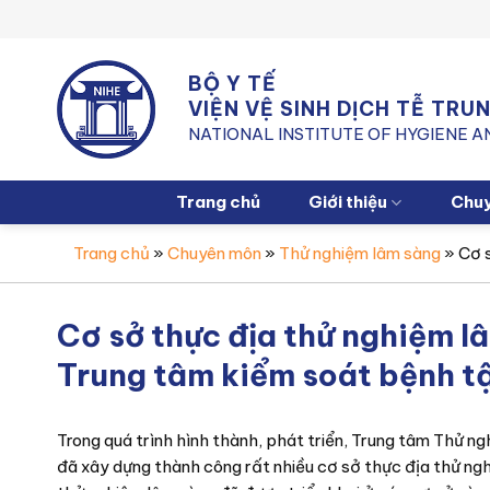
Chuyển
đến
nội
BỘ Y TẾ
dung
VIỆN VỆ SINH DỊCH TỄ TR
NATIONAL INSTITUTE OF HYGIENE 
Trang chủ
Giới thiệu
Chu
Trang chủ
»
Chuyên môn
»
Thử nghiệm lâm sàng
»
Cơ 
Cơ sở thực địa thử nghiệm l
Trung tâm kiểm soát bệnh tậ
Trong quá trình hình thành, phát triển, Trung tâm Thử n
đã xây dựng thành công rất nhiều cơ sở thực địa thử ng