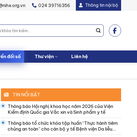
Thông tin nội bộ
@nihe.org.vn
024 39716356
ển đổi số
Thư viện
Liên hệ
TIN NỔI BẬT
Thông báo Hội nghị khoa học năm 2026 của Viện
Kiểm định Quốc gia Vắc xin và Sinh phẩm y tế
Thông báo tổ chức khóa tập huấn “Thực hành tiêm
chủng an toàn” cho cán bộ y tế Bệnh viện Da liễu
Trung ương