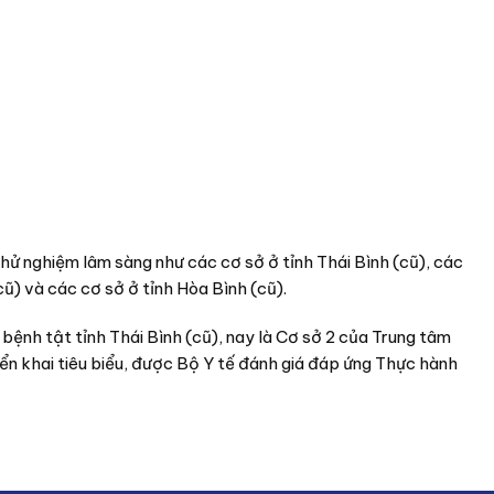
thử nghiệm lâm sàng như các cơ sở ở tỉnh Thái Bình (cũ), các
ũ) và các cơ sở ở tỉnh Hòa Bình (cũ).
ệnh tật tỉnh Thái Bình (cũ), nay là Cơ sở 2 của Trung tâm
ển khai tiêu biểu, được Bộ Y tế đánh giá đáp ứng Thực hành